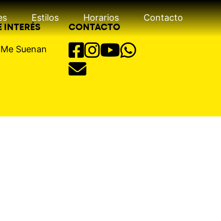
es
Estilos
Horarios
Contacto
 INTERÉS
CONTACTO
s Me Suenan