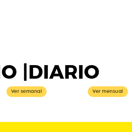
O |DIARIO
Ver semanal
Ver mensual