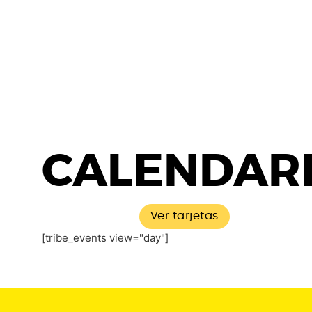
CALENDARI
Ver tarjetas
[tribe_events view="day"]